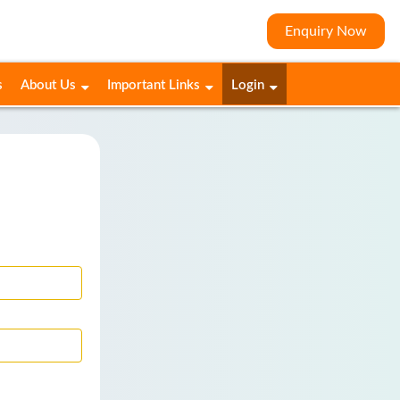
Enquiry Now
s
About Us
Important Links
Login