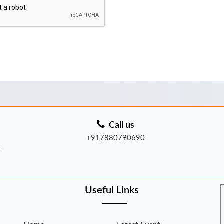
Call us
+917880790690
न
Useful Links